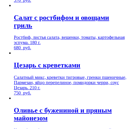
570
руб.
Салат с ростбифом и овощами
гриль
Ростбиф, листья салата, вешенки, томаты, картофельная
эспума. 180 г.
680
руб.
Цезарь с креветками
Салатный микс, креветки тигровые, гренки пшеничные,
Пармезан, яйцо перепелиное, помидорки черри, соус
Цезарь. 210 г.
750
руб.
Оливье с бужениной и пряным
майонезом